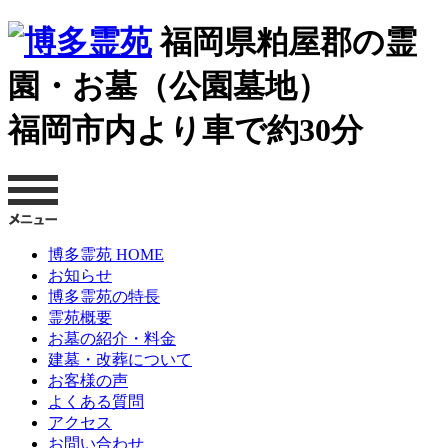
福岡県粕屋郡の霊
園・お墓（公園墓地）
福岡市内より車で約30分
博多霊苑 HOME
お知らせ
博多霊苑の特長
霊苑概要
お墓の紹介・料金
建墓・改葬について
お客様の声
よくある質問
アクセス
お問い合わせ