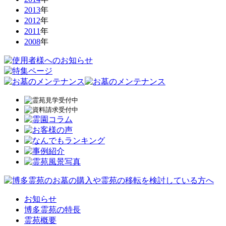
2013
年
2012
年
2011
年
2008
年
お知らせ
博多霊苑の特長
霊苑概要