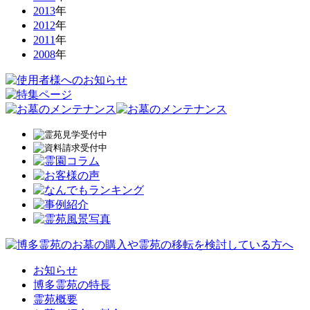
2013
年
2012
年
2011
年
2008
年
お知らせ
博多霊苑の特長
霊苑概要