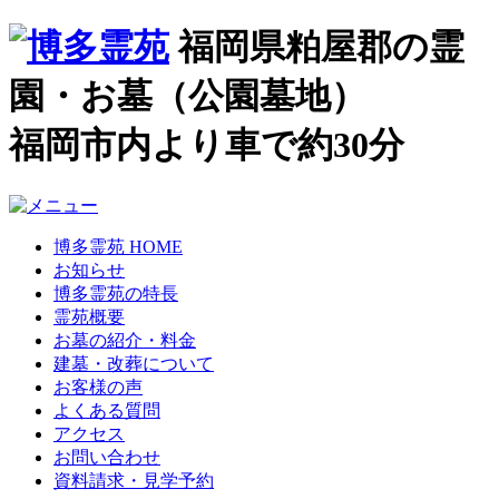
福岡県粕屋郡の霊
園・お墓（公園墓地）
福岡市内より車で約30分
博多霊苑 HOME
お知らせ
博多霊苑の特長
霊苑概要
お墓の紹介・料金
建墓・改葬について
お客様の声
よくある質問
アクセス
お問い合わせ
資料請求・見学予約