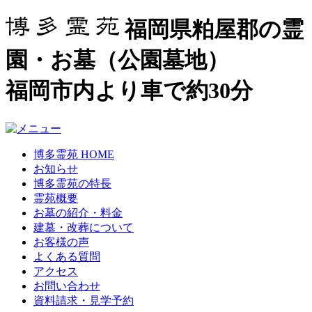
福岡県粕屋郡の霊
園・お墓（公園墓地）
福岡市内より車で約30分
博多霊苑 HOME
お知らせ
博多霊苑の特長
霊苑概要
お墓の紹介・料金
建墓・改葬について
お客様の声
よくある質問
アクセス
お問い合わせ
資料請求・見学予約