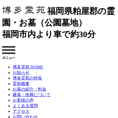
福岡県粕屋郡の霊
園・お墓（公園墓地）
福岡市内より車で約30分
博多霊苑 HOME
お知らせ
博多霊苑の特長
霊苑概要
お墓の紹介・料金
建墓・改葬について
お客様の声
よくある質問
アクセス
お問い合わせ