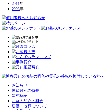
2011
年
2008
年
お知らせ
博多霊苑の特長
霊苑概要
お墓の紹介・料金
建墓・改葬について