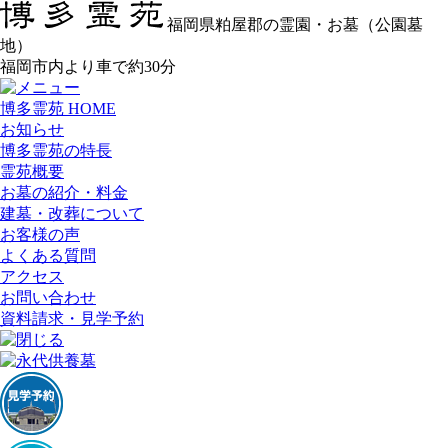
福岡県粕屋郡の霊園・お墓（公園墓
地）
福岡市内より車で約30分
博多霊苑 HOME
お知らせ
博多霊苑の特長
霊苑概要
お墓の紹介・料金
建墓・改葬について
お客様の声
よくある質問
アクセス
お問い合わせ
資料請求・見学予約