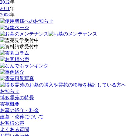
2012
年
2011
年
2008
年
お知らせ
博多霊苑の特長
霊苑概要
お墓の紹介・料金
建墓・改葬について
お客様の声
よくある質問
お問い合わせ