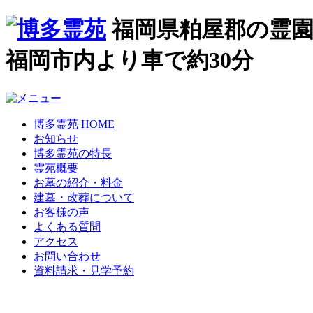
福岡県粕屋郡の霊園
福岡市内より車で約30分
博多霊苑 HOME
お知らせ
博多霊苑の特長
霊苑概要
お墓の紹介・料金
建墓・改葬について
お客様の声
よくある質問
アクセス
お問い合わせ
資料請求・見学予約