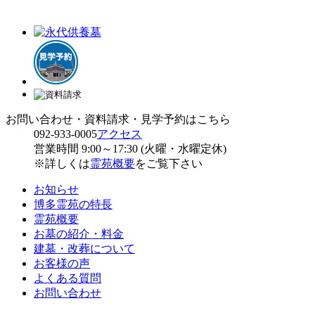
お問い合わせ・資料請求・見学予約はこちら
092-933-0005
アクセス
営業時間 9:00～17:30 (火曜・水曜定休)
※詳しくは
霊苑概要
をご覧下さい
お知らせ
博多霊苑の特長
霊苑概要
お墓の紹介・料金
建墓・改葬について
お客様の声
よくある質問
お問い合わせ