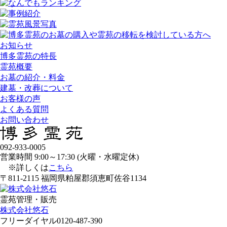
お知らせ
博多霊苑の特長
霊苑概要
お墓の紹介・料金
建墓・改葬について
お客様の声
よくある質問
お問い合わせ
092-933-0005
営業時間 9:00～17:30 (火曜・水曜定休)
※詳しくは
こちら
〒811-2115 福岡県粕屋郡須恵町佐谷1134
霊苑管理・販売
株式会社悠石
フリーダイヤル
0120-487-390