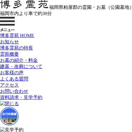
福岡県粕屋郡の霊園・お墓（公園墓地
福岡市内より車で約30分
博多霊苑 HOME
お知らせ
博多霊苑の特長
霊苑概要
お墓の紹介・料金
建墓・改葬について
お客様の声
よくある質問
アクセス
お問い合わせ
資料請求・見学予約