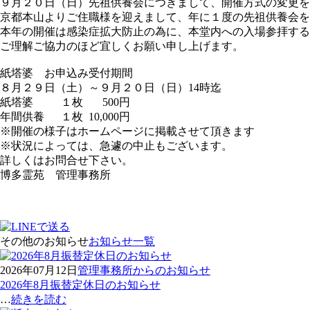
９月２０日（日）先祖供養会につきまして、開催方式の変更を
京都本山よりご住職様を迎えまして、年に１度の先祖供養会を
本年の開催は感染症拡大防止の為に、
本堂内への入場参拝する
ご理解ご協力のほど宜しくお願い申し上げます。
紙塔婆 お申込み受付期間
８月２９日（土）～９月２０日（日）14時迄
紙塔婆 １枚 500円
年間供養 １枚 10,000円
※開催の様子はホームページに掲載させて頂きます
※状況によっては、急遽の中止もございます。
詳しくはお問合せ下さい。
博多霊苑 管理事務所
その他のお知らせ
お知らせ一覧
2026年07月12日
管理事務所からのお知らせ
2026年8月振替定休日のお知らせ
…
続きを読む