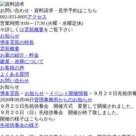
お問い合わせ・資料請求・見学予約はこちら
092-933-0005
アクセス
営業時間 9:00～17:30 (火曜・水曜定休)
※詳しくは
霊苑概要
をご覧下さい
お知らせ
博多霊苑の特長
霊苑概要
お墓の紹介・料金
建墓・改葬について
お客様の声
よくある質問
お問い合わせ
お知らせ
博多霊苑
>
お知らせ
>
イベント開催情報
> ９月２０日先祖供
2020年09月06日
管理事務所からのお知らせ
９月２０日先祖供養会 開催方式 変更して開催されました。
９月２０日（日）先祖供養会 開催が終了致しました。
開催の様子はこちらから↓
先祖供養会の様子