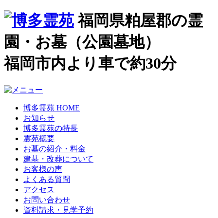
福岡県粕屋郡の霊
園・お墓（公園墓地）
福岡市内より車で約30分
博多霊苑 HOME
お知らせ
博多霊苑の特長
霊苑概要
お墓の紹介・料金
建墓・改葬について
お客様の声
よくある質問
アクセス
お問い合わせ
資料請求・見学予約