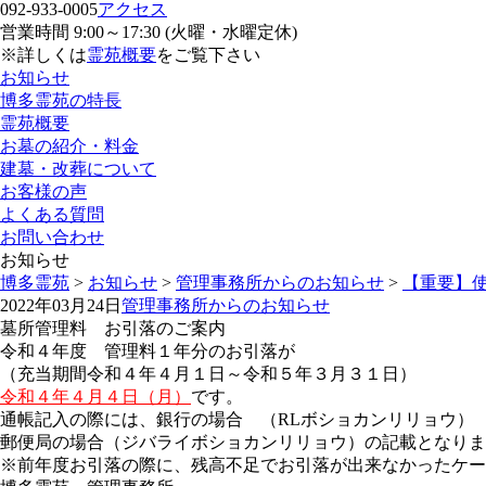
092-933-0005
アクセス
営業時間 9:00～17:30 (火曜・水曜定休)
※詳しくは
霊苑概要
をご覧下さい
お知らせ
博多霊苑の特長
霊苑概要
お墓の紹介・料金
建墓・改葬について
お客様の声
よくある質問
お問い合わせ
お知らせ
博多霊苑
>
お知らせ
>
管理事務所からのお知らせ
>
【重要】
2022年03月24日
管理事務所からのお知らせ
墓所管理料 お引落のご案内
令和４年度 管理料１年分のお引落が
（充当期間令和４年４月１日～令和５年３月３１日）
令和４年４月４日（月）
です。
通帳記入の際には、銀行の場合 （RLボショカンリリョウ）
郵便局の場合（ジバライボショカンリリョウ）の記載となりま
※前年度お引落の際に、残高不足でお引落が出来なかったケー