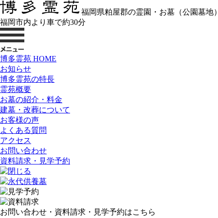
福岡県粕屋郡の霊園・お墓（公園墓地
福岡市内より車で約30分
博多霊苑 HOME
お知らせ
博多霊苑の特長
霊苑概要
お墓の紹介・料金
建墓・改葬について
お客様の声
よくある質問
アクセス
お問い合わせ
資料請求・見学予約
お問い合わせ・資料請求・見学予約はこちら