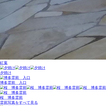
紅葉
夕焼け
博多霊苑 入口
桜 博多霊苑
霊苑写真をすべて見る