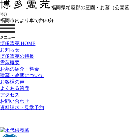
福岡県粕屋郡の霊園・お墓（公園墓
地）
福岡市内より車で約30分
博多霊苑 HOME
お知らせ
博多霊苑の特長
霊苑概要
お墓の紹介・料金
建墓・改葬について
お客様の声
よくある質問
アクセス
お問い合わせ
資料請求・見学予約