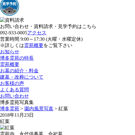
お問い合わせ・資料請求・見学予約はこちら
092-933-0005
アクセス
営業時間 9:00～17:30 (火曜・水曜定休)
※詳しくは
霊苑概要
をご覧下さい
お知らせ
博多霊苑の特長
霊苑概要
お墓の紹介・料金
建墓・改葬について
お客様の声
よくある質問
お問い合わせ
博多霊苑写真集
博多霊苑
>
園内風景写真
> 紅葉
2018年11月23日
紅葉
霊苑内 永代供養墓 合祀墓