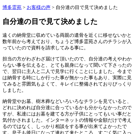
博多霊苑
>
お客様の声
> 自分達の目で見て決めました
自分達の目で見て決めました
遠くの納骨堂に収めている両親の遺骨を近くに移せないかと
数年前から考えており、ちょうど博多霊苑さんのチラシが入
っていたので資料を請求してみる事に。
担当の方がわざわざ届けて頂いたので、自分達の考えやわか
らない事を伝えると、とても親身になって聞いて下さったの
で、翌日に主人と二人で見学に行くことにしました。今まで
は納骨する時にしか行った事が無かった事もあり、実際に見
てみると雰囲気もよくて、キレイに整備されておりびっくり
しました。
納骨堂やお墓、樹木葬などいろいろなチラシを見ていると、
どれに決めれば自分達に合っているかも分からなかったので
すが、私達にはお墓を建てる方が子供にとってもいい事だと
気付かされました。インターネットの情報や金額だけで考え
るのではなく、しっかり相談をする事が出来てよかったで
す。息子も後日になって連れて来たところ、すごく気に入っ