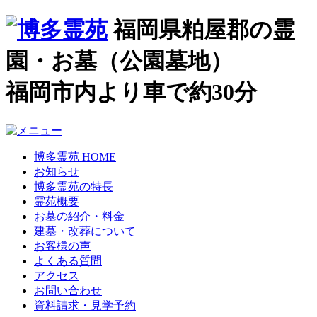
福岡県粕屋郡の霊
園・お墓（公園墓地）
福岡市内より車で約30分
博多霊苑 HOME
お知らせ
博多霊苑の特長
霊苑概要
お墓の紹介・料金
建墓・改葬について
お客様の声
よくある質問
アクセス
お問い合わせ
資料請求・見学予約