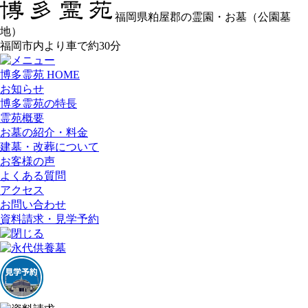
福岡県粕屋郡の霊園・お墓（公園墓
地）
福岡市内より車で約30分
博多霊苑 HOME
お知らせ
博多霊苑の特長
霊苑概要
お墓の紹介・料金
建墓・改葬について
お客様の声
よくある質問
アクセス
お問い合わせ
資料請求・見学予約