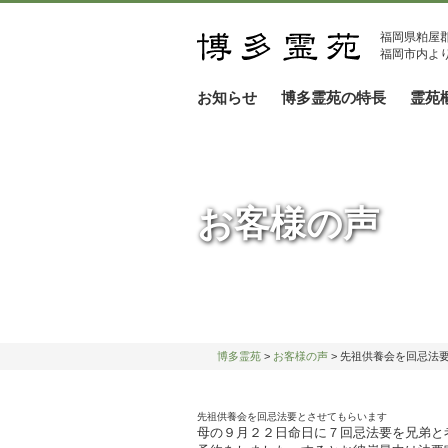
福岡県粕屋
福岡市内より
お知らせ
博多霊苑の特長
霊苑
お客様の声
博多霊苑
>
お客様の声
> 先祖供養会を回忌法
先祖供養会を回忌法要とさせてもらいます
母の９月２２日命日に７回忌法要を兄弟と