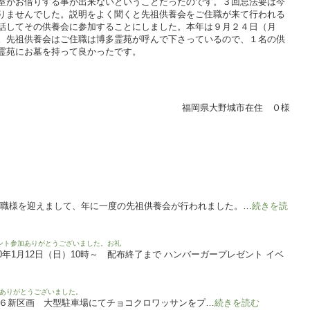
室がお借りする事が出来ないということだったのです。３回忌法要は今
りませんでした。説明をよく聞くと先祖供養会をご住職が来て行われる
話してその供養会に参加することにしました。本年は９月２４日（月
。先祖供養会はご住職は博多霊苑が呼んで下さっているので、１名の供
霊苑にお墓を持って良かったです。
福岡県大野城市在住 Ｏ様
住職様を迎えまして、年に一度の先祖供養会が行われました。…
続きを読
ント参加ありがとうございました。お礼
20年1月12日（日）10時～ 配布終了まで ハンバーガープレゼント イベ
ありがとうございました。
り １６新区画 大型駐車場にてチョコクロワッサンをプ…
続きを読む