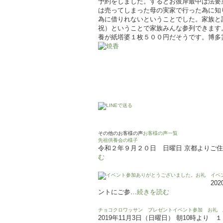
予約をしました。するとお彼岸最中は法要
は売ってしまった母の実家で行った為に知
為に借りれないということでした。家族と
祝）ということで家族みんな参列できます
養が紙塔婆１枚５００円だそうです。博多
その他のお客様の声
お客様の声一覧
先祖供養会の様子
令和２年９月２０日 日曜日 京都よりご
む
イベ
20
ントにご参…
続きを読む
チョコクロワッサン プレゼントイベント参加 お礼 
2019年11月3日（日曜日） 朝10時よ