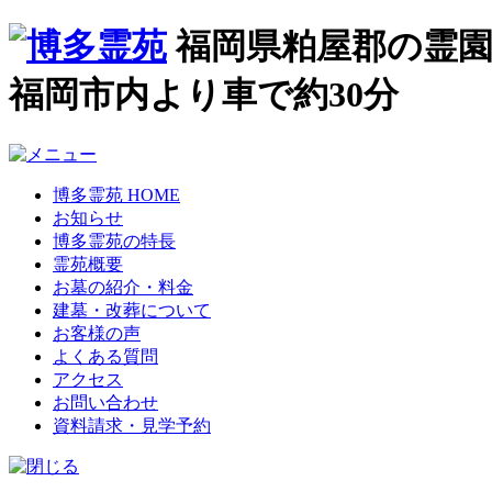
福岡県粕屋郡の霊園
福岡市内より車で約30分
博多霊苑 HOME
お知らせ
博多霊苑の特長
霊苑概要
お墓の紹介・料金
建墓・改葬について
お客様の声
よくある質問
アクセス
お問い合わせ
資料請求・見学予約