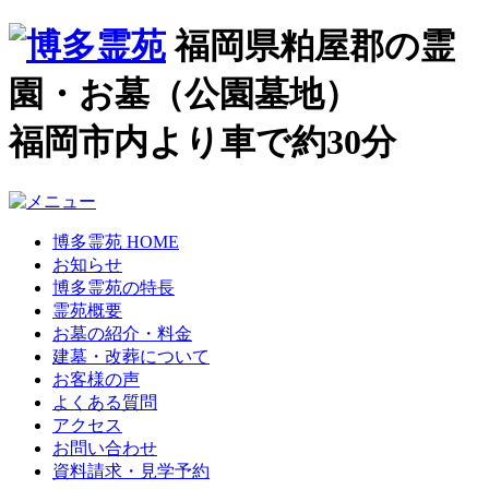
福岡県粕屋郡の霊
園・お墓（公園墓地）
福岡市内より車で約30分
博多霊苑 HOME
お知らせ
博多霊苑の特長
霊苑概要
お墓の紹介・料金
建墓・改葬について
お客様の声
よくある質問
アクセス
お問い合わせ
資料請求・見学予約