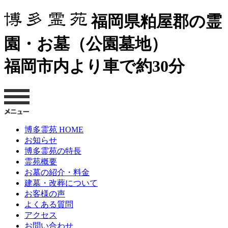
福岡県粕屋郡の霊
園・お墓（公園墓地）
福岡市内より車で約30分
博多霊苑 HOME
お知らせ
博多霊苑の特長
霊苑概要
お墓の紹介・料金
建墓・改葬について
お客様の声
よくある質問
アクセス
お問い合わせ