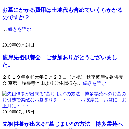
お墓にかかる費用は土地代も含めていくらかかる
のですか？
…
続きを読む
2019年09月24日
彼岸先祖供養会 ご参加ありがとうございまし
た。
２０１９年令和元年９月２３日（月祝） 秋季彼岸先祖供養
会 京都 瑞專寺本山よりご住職様を…
続きを読む
2019年07月15日
先祖供養が出来る”墓じまい”の方法 博多霊苑へ